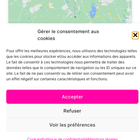
Gérer le consentement aux
cookies
Pour offrir les meilleures expériences, nous utilisons des technologies telles
que les cookies pour stocker et/ou accéder aux informations des appareils.
Le fait de consentir à ces technologies nous permettra de traiter des
données telles que le comportement de navigation ou les ID uniques sur ce
site. Le fait de ne pas consentir ou de retirer son consentement peut avoir
© CKOICA – Tous droits réservés |
contactez-nous
|
mentions légales
|
un effet négatif sur certaines caractéristiques et fonctions.
politique de confidentialité
|
CGU
|
CGV
|
cookies
| une réalisation
Apsara Média
Accepter
Refuser
Voir les préférences
Cookies
Politique de confidentialité
Mentions légales