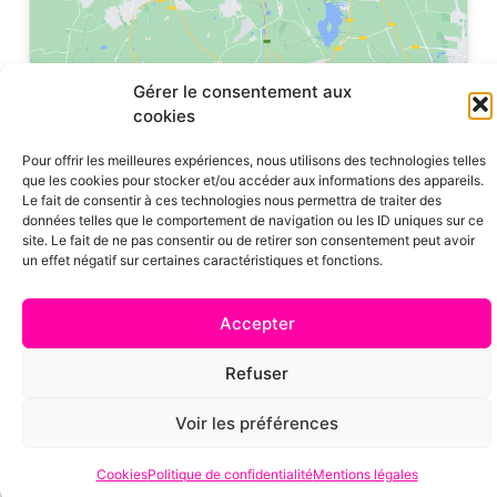
Gérer le consentement aux
cookies
Pour offrir les meilleures expériences, nous utilisons des technologies telles
que les cookies pour stocker et/ou accéder aux informations des appareils.
Le fait de consentir à ces technologies nous permettra de traiter des
données telles que le comportement de navigation ou les ID uniques sur ce
site. Le fait de ne pas consentir ou de retirer son consentement peut avoir
un effet négatif sur certaines caractéristiques et fonctions.
© CKOICA – Tous droits réservés |
contactez-nous
|
mentions légales
|
politique de confidentialité
|
CGU
|
CGV
|
cookies
| une réalisation
Apsara Média
Accepter
Refuser
Voir les préférences
Cookies
Politique de confidentialité
Mentions légales